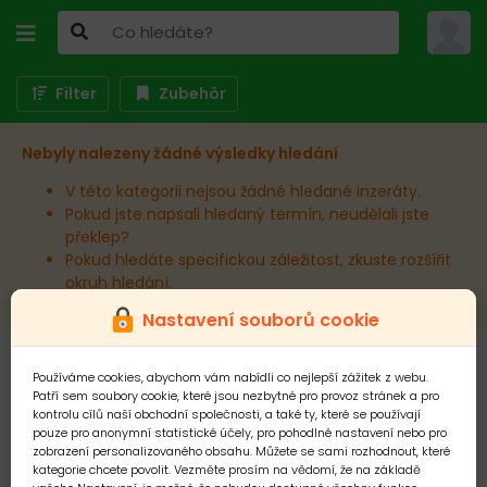
Filter
Zubehör
Nebyly nalezeny žádné výsledky hledání
V této kategorii nejsou žádné hledané inzeráty.
Pokud jste napsali hledaný termín, neudělali jste
překlep?
Pokud hledáte specifickou záležitost, zkuste rozšířit
okruh hledání.
Nastavení souborů cookie
Používáme cookies, abychom vám nabídli co nejlepší zážitek z webu.
Patří sem soubory cookie, které jsou nezbytné pro provoz stránek a pro
kontrolu cílů naší obchodní společnosti, a také ty, které se používají
pouze pro anonymní statistické účely, pro pohodlné nastavení nebo pro
zobrazení personalizovaného obsahu. Můžete se sami rozhodnout, které
kategorie chcete povolit. Vezměte prosím na vědomí, že na základě