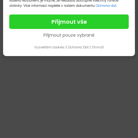
vašeho Nastavení, je možné, že nebudou dostupné všechny funkce
stránky. Více informací najdete v našem dokumentu
Ochrana dat
.
Přijmout vše
Přijmout pouze vybrané
Vysvetlění cookies
|
Ochrana Dat
|
Shrnutí