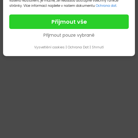
vašeho Nastavení, je možné, že nebudou dostupné všechny funkce
stránky. Více informací najdete v našem dokumentu
Ochrana dat
.
Přijmout vše
Přijmout pouze vybrané
Vysvetlění cookies
|
Ochrana Dat
|
Shrnutí