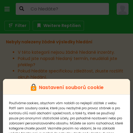
Filter
Weitere Reptilien
Nebyly nalezeny žádné výsledky hledání
V této kategorii nejsou žádné hledané inzeráty.
Pokud jste napsali hledaný termín, neudělali jste
překlep?
Pokud hledáte specifickou záležitost, zkuste rozšířit
okruh hledání.
Nastavení souborů cookie
Používáme cookies, abychom vám nabídli co nejlepší zážitek z webu.
Patří sem soubory cookie, které jsou nezbytné pro provoz stránek a pro
kontrolu cílů naší obchodní společnosti, a také ty, které se používají
pouze pro anonymní statistické účely, pro pohodlné nastavení nebo pro
zobrazení personalizovaného obsahu. Můžete se sami rozhodnout, které
kategorie chcete povolit. Vezměte prosím na vědomí, že na základě