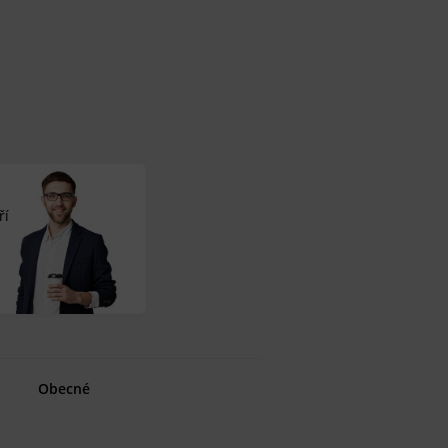
ří
Obecné