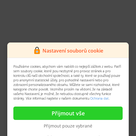
Nastavení souborů cookie
Používáme cookies, abychom vám nabídli co nejlepší zážitek z webu. Patří
sem soubory cookie, které jsou nezbytné pro provoz stránek a pro
kontrolu cílů naší obchodní společnosti, a také ty, které se používají pouze
pro anonymní statistické účely, pro pohodlné nastavení nebo pro
zobrazení personalizovaného obsahu. Můžete se sami rozhodnout, které
kategorie chcete povolit. Vezměte prosím na vědomí, že na základě
vašeho Nastavení, je možné, že nebudou dostupné všechny funkce
stránky. Více informací najdete v našem dokumentu
Ochrana dat
.
Přijmout vše
Přijmout pouze vybrané