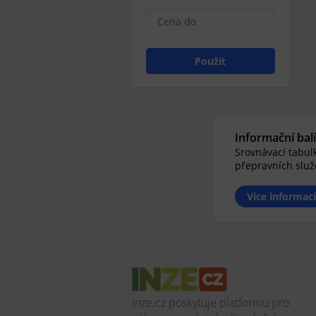
Použít
Informační bal
Srovnávací tabul
přepravních slu
Více informací
Inze.cz poskytuje platformu pro