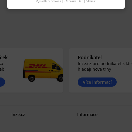
Vysvetlění cookies
|
Ochrana Dat
|
Shrnutí
íček
Podnikatel
ka
Inze.cz pro podnikatele, kte
žeb
hledají nové trhy
Více informací
Inze.cz
Informace